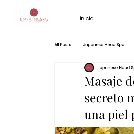
Inicio
All Posts
Japanese Head Spa
Japanese Head S
Harmony Woman
Head sp
Masaje de
Masaje de jengibre
Tensión
secreto 
una piel 
ritual de jengibre
masaje ch