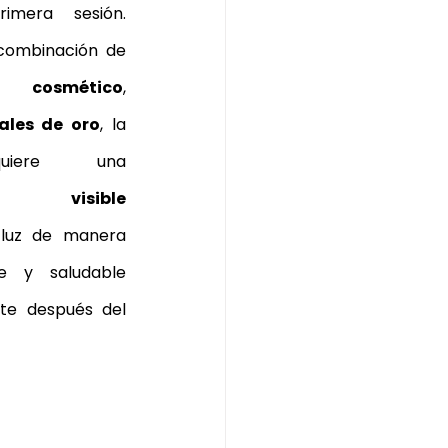
imera sesión. 
Gracias a la combinación de 
 cosmético
, 
ales de oro
, la 
piel adquiere una 
luminosidad visible 
 luz de manera 
e y saludable 
te después del 