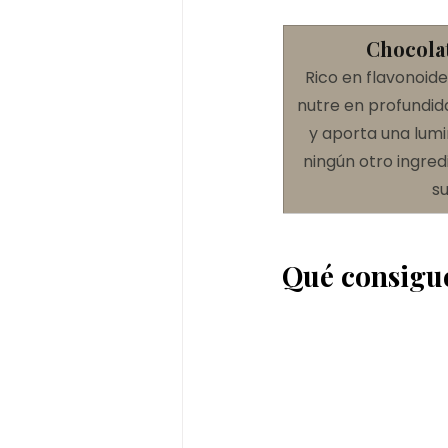
Chocola
Rico en flavonoid
nutre en profundida
y aporta una lumi
ningún otro ingred
su
Qué consigue