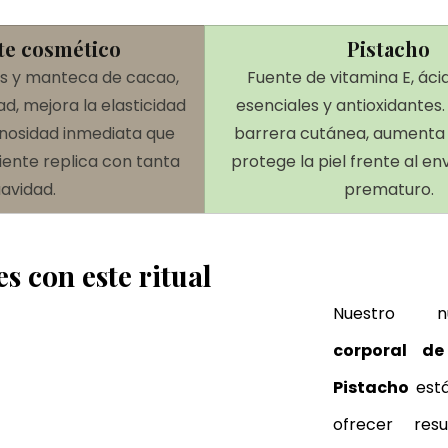
te cosmético
Pistacho
es y manteca de cacao, 
Fuente de vitamina E, áci
d, mejora la elasticidad 
esenciales y antioxidantes.
nosidad inmediata que 
barrera cutánea, aumenta l
iente replica con tanta 
protege la piel frente al en
avidad.
prematuro.
s con este ritual
Nuestro n
corporal de
Pistacho
 est
ofrecer resul