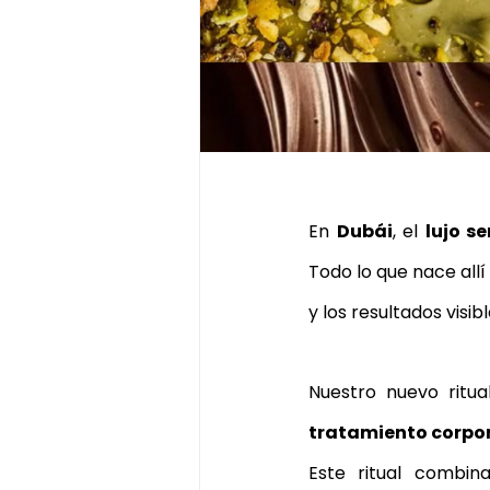
kyoto matcha ritual
ritual 
masaje de matcha
match
En 
Dubái
, el 
lujo se
Todo lo que nace allí
y los resultados visib
Nuestro nuevo ritua
tratamiento corpor
Este ritual combin