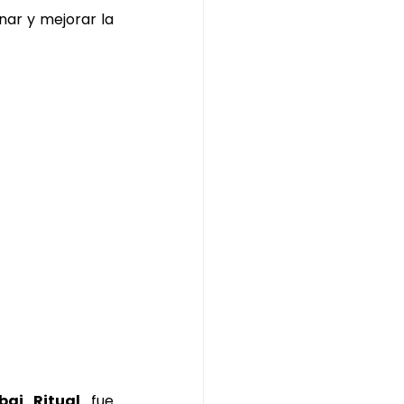
nar y mejorar la 
bai Ritual
 fue 