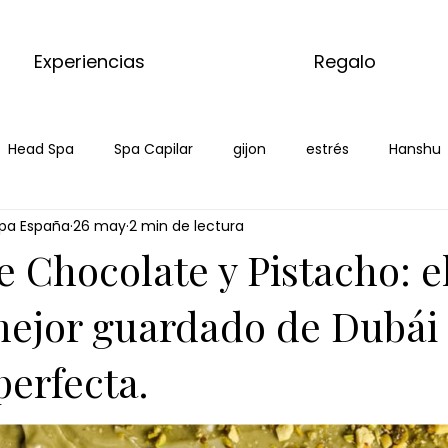
Experiencias
Regalo
Head Spa
Spa Capilar
gijon
estrés
Hanshu
pa España
26 may
2 min de lectura
a en verano
Japanese Head Spa Gijón
Head Spa Gijón
 Chocolate y Pistacho: e
 muscular
Masajes del mundo
Masaje corporal de jen
mejor guardado de Dubái
perfecta.
ino de jengibre
Pekín ginger ritual
masaje de matcha