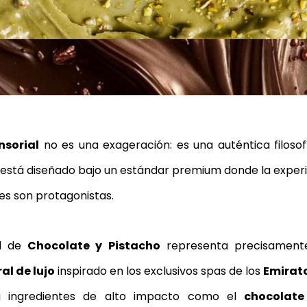
corporal
masaje de matcha
matcha massage
ky
a massage
kyoto matcha ritual
chocolate dubai ritual
nsorial
 no es una exageración: es una auténtica filosofí
 está diseñado bajo un estándar premium donde la experie
les son protagonistas. 
l de 
Chocolate y Pistacho
al de lujo
 inspirado en los exclusivos spas de los 
Emirat
a ingredientes de alto impacto como el 
chocolate