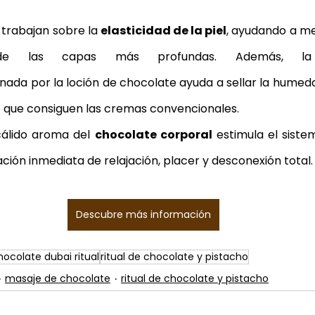
 trabajan sobre la 
elasticidad de la piel
, ayudando a me
sde las capas más profundas. Además, l
nada por la loción de chocolate ayuda a sellar la humedad 
 que consiguen las cremas convencionales.
 cálido aroma del 
chocolate corporal
 estimula el siste
ión inmediata de relajación, placer y desconexión total.
Descubre más información
hocolate dubai ritual
ritual de chocolate y pistacho
masaje de chocolate
ritual de chocolate y pistacho