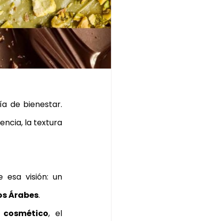
oro matcha ritual
a de bienestar. 
ncia, la textura 
 representa precisamente esa visión: un 
os Árabes
.
 cosmético
, el 