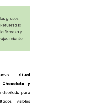
dos grasos 
 Refuerza la 
a firmeza y 
vejecimiento 
uevo
 ritual 
 Chocolate y 
á diseñado para 
tados visibles 