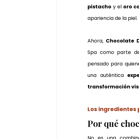
pistacho
 y el 
oro c
apariencia de la piel.
Ahora, 
Chocolate D
Spa como parte de
pensado para quiene
una auténtica 
exp
transformación visi
Los ingredientes
Por qué choc
No es una combina