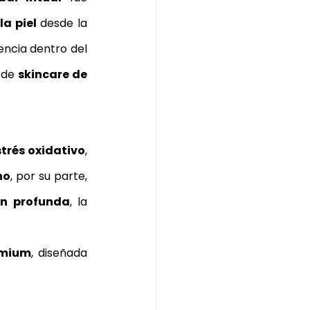
la piel
 desde la 
ncia dentro del 
 de 
skincare de 
strés oxidativo
, 
ho
, por su parte, 
ón profunda
, la 
emium
, diseñada 