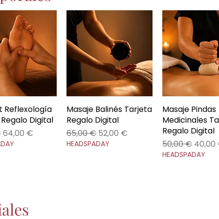
et Reflexología
ista rápida
Masaje Balinés Tarjeta
Vista rápida
Masaje Pindas
Vista rápi
 Regalo Digital
Regalo Digital
Medicinales Ta
Regalo Digital
Precio de oferta
Precio
Precio de oferta
€
64,00 €
65,00 €
52,00 €
Precio
Precio
50,00 €
40,00
ADAY
HEADSPADAY
HEADSPADAY
ales