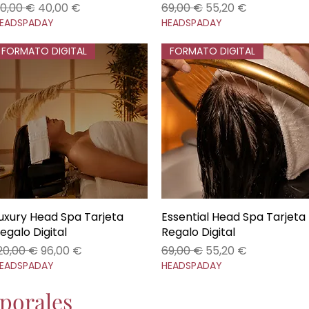
recio
Precio de oferta
Precio
Precio de oferta
0,00 €
40,00 €
69,00 €
55,20 €
EADSPADAY
HEADSPADAY
FORMATO DIGITAL
FORMATO DIGITAL
uxury Head Spa Tarjeta
Vista rápida
Essential Head Spa Tarjeta
Vista rápida
egalo Digital
Regalo Digital
recio
Precio de oferta
Precio
Precio de oferta
20,00 €
96,00 €
69,00 €
55,20 €
EADSPADAY
HEADSPADAY
porales