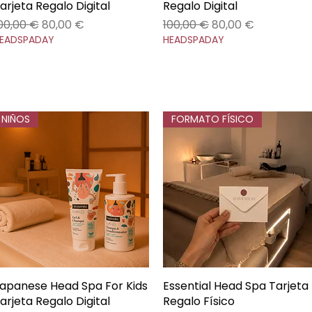
arjeta Regalo Digital
Regalo Digital
recio
Precio de oferta
Precio
Precio de oferta
00,00 €
80,00 €
100,00 €
80,00 €
EADSPADAY
HEADSPADAY
NIÑOS
FORMATO FÍSICO
apanese Head Spa For Kids
Vista rápida
Essential Head Spa Tarjeta
Vista rápida
arjeta Regalo Digital
Regalo Físico