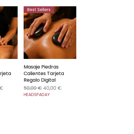
Best Sellers
da
Masaje Piedras
Vista rápida
rjeta
Calientes Tarjeta
Regalo Digital
 de oferta
Precio
Precio de oferta
 €
50,00 €
40,00 €
HEADSPADAY