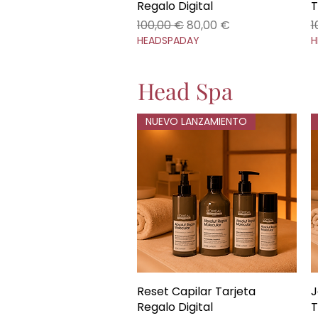
Regalo Digital
T
Precio
Precio de oferta
P
100,00 €
80,00 €
1
HEADSPADAY
H
Head Spa
NUEVO LANZAMIENTO
Reset Capilar Tarjeta
Vista rápida
J
Regalo Digital
T