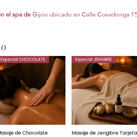
en el spa de
Gijón ubicado en Calle Covadonga 15
do
Especial CHOCOLATE
Especial JENGIBRE
asaje de Chocolate
Vista rápida
Masaje de Jengibre Tarjeta
Vista rápida