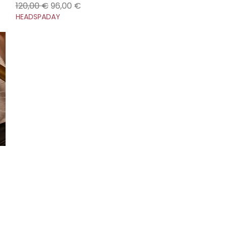
Precio
Precio de oferta
120,00 €
96,00 €
HEADSPADAY