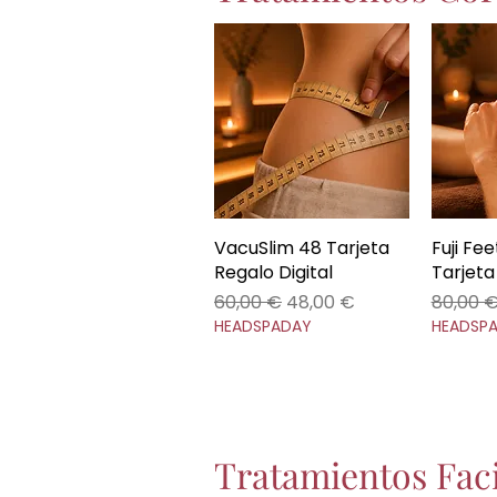
VacuSlim 48 Tarjeta
Vista rápida
Fuji Fe
V
Regalo Digital
Tarjeta
Precio
Precio de oferta
Precio
60,00 €
48,00 €
80,00 
HEADSPADAY
HEADSP
Tratamientos Faci