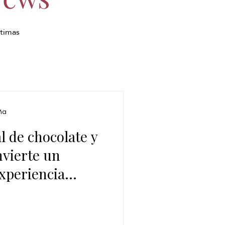
ltimas
ña
al de chocolate y
nvierte un
xperiencia