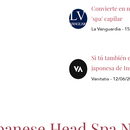
Convierte en ne
'spa' capilar
La Vanguardia - 1
Si tú también 
japonesa de In
Vanitatis - 12/06/
panese Head Spa 