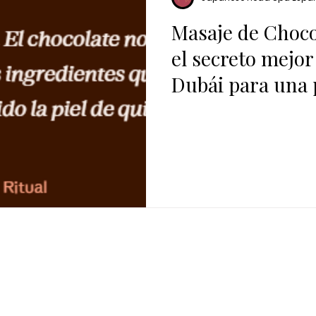
Masaje de Choco
el secreto mejo
Dubái para una p
CONTACTO
WhatsApp: +34 602 497 656