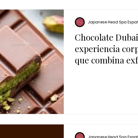
Japanese Head Spa Espa
Chocolate Dubai 
experiencia co
que combina exf
envoltura y mas
Japanese Head Spa Espa