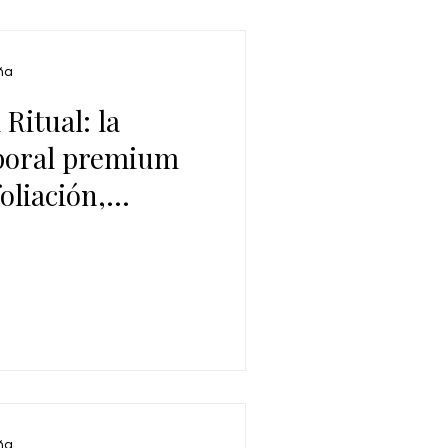
ña
Ritual: la
rporal premium
oliación,
aje
ña