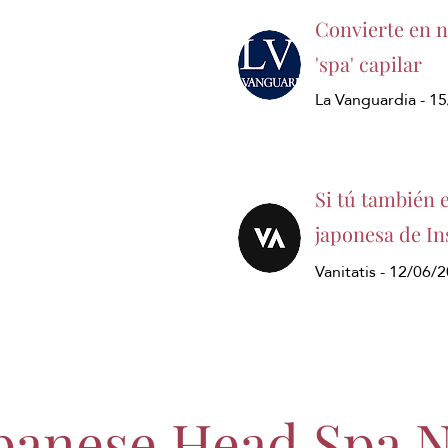
Convierte en ne
'spa' capilar
La Vanguardia - 1
Si tú también 
japonesa de In
Vanitatis - 12/06/
panese Head Spa 