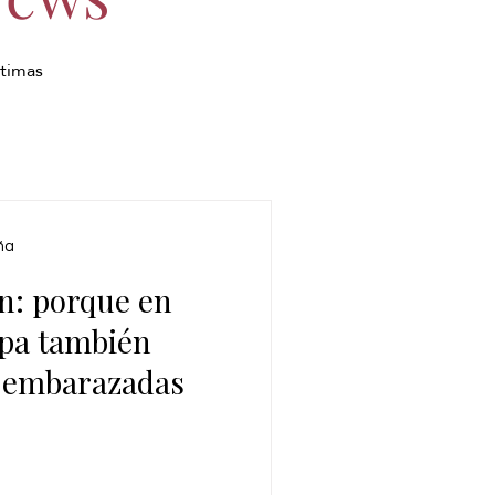
ltimas
ña
: porque en
Spa también
s embarazadas