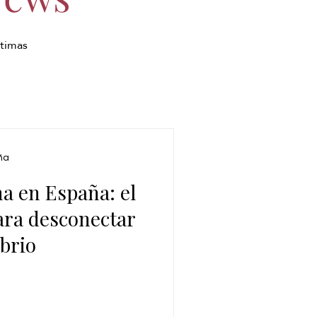
ltimas
ña
a en España: el
ara desconectar
ibrio