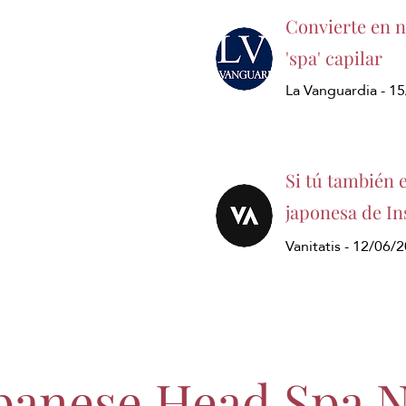
Convierte en ne
'spa' capilar
La Vanguardia - 1
Si tú también 
japonesa de In
Vanitatis - 12/06/
panese Head Spa 