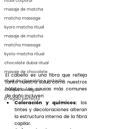
ritual corporal
masaje de matcha
matcha massage
kyoro matcha ritual
masaje de matcha
matcha massage
kyoto matcha ritual
chocolate dubai ritual
masaje de chocolate
El cabello es una fibra que refleja 
ritual de chocolate y pistacho
tanto nuestra salud como nuestros 
hábitos. Las causas más comunes 
cheque de regalo
de daño incluyen:
El regalo perfecto
Coloración y químicos:
 los 
tintes y decoloraciones alteran 
la estructura interna de la fibra 
capilar.