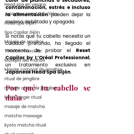
calor de planchas o secadores, 
Head spa en verano
contaminación, estrés
e incluso 
Japanese Head Spa Gijón
la alimentación
 pueden dejar la 
melena debilitada y apagada. 
Head Spa Gijón
Spa Capilar Gijón
Si notas que tu cabello necesita un 
Masaje de jengibre
cuidado profundo, ha llegado el 
momento de probar el 
Reset 
Tensión muscular
Capilar by L’Oréal Professionnel
, 
Masajes del mundo
un tratamiento exclusivo en 
Masaje corporal de jengibre
Japanese Head Spa Gijón
.
ritual de jengibre
Por qué tu cabello se 
masaje chino de jengibre
daña
Pekín ginger ritual
masaje de matcha
matcha massage
kyoto matcha ritual