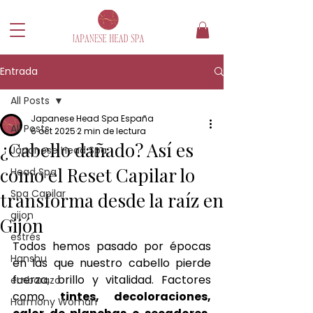
Entrada
All Posts
Japanese Head Spa España
All Posts
6 oct 2025
2 min de lectura
¿Cabello dañado? Así es
Japanese Head Spa
como el Reset Capilar lo
Head Spa
Spa Capilar
transforma desde la raíz en
gijon
Gijón
estrés
Todos hemos pasado por épocas 
Hanshu
en las que nuestro cabello pierde 
fuerza, brillo y vitalidad. Factores 
embarazo
como 
tintes, decoloraciones, 
Harmony Woman