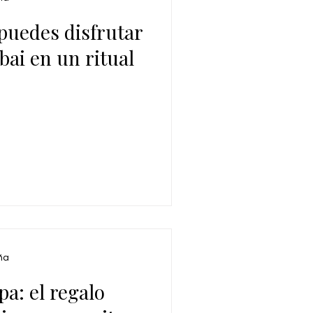
uedes disfrutar
bai en un ritual
ña
a: el regalo