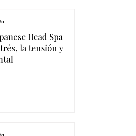
ña
Japanese Head Spa
strés, la tensión y
ntal
ña