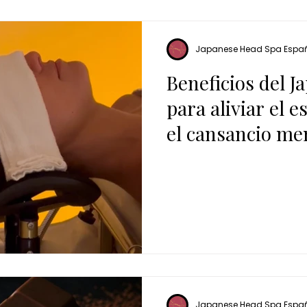
Japanese Head Spa Espa
Beneficios del 
para aliviar el e
el cansancio me
Japanese Head Spa Espa