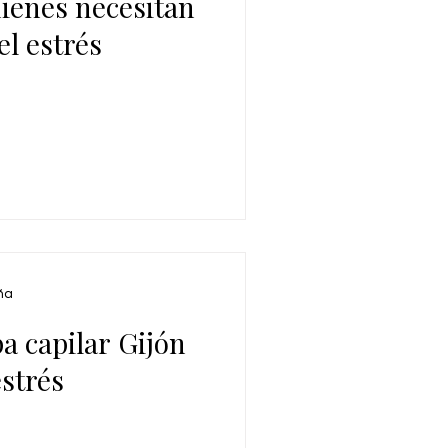
uienes necesitan
l estrés
ña
pa capilar Gijón
estrés