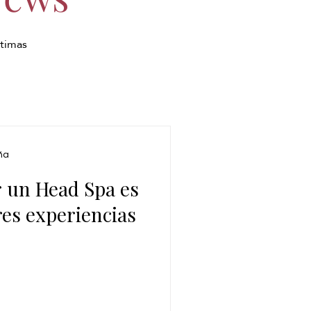
ltimas
ña
r un Head Spa es
res experiencias