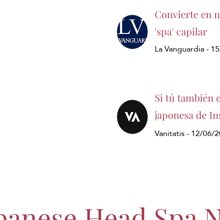
Convierte en ne
'spa' capilar
La Vanguardia - 1
Si tú también 
japonesa de In
Vanitatis - 12/06/
panese Head Spa 