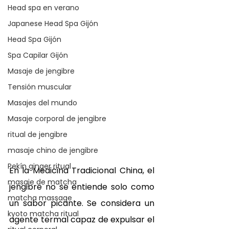
Head spa en verano
Japanese Head Spa Gijón
Head Spa Gijón
Spa Capilar Gijón
Masaje de jengibre
Tensión muscular
Masajes del mundo
Masaje corporal de jengibre
ritual de jengibre
masaje chino de jengibre
Pekín ginger ritual
En la Medicina Tradicional China, el 
masaje de matcha
jengibre no se entiende solo como 
matcha massage
un sabor picante. Se considera un 
kyoto matcha ritual
agente termal capaz de expulsar el 