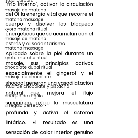
ritual corporal
"frío interno", activar la circulación 
masaje de matcha
del Qi la energía vital que recorre el 
matcha massage
cuerpo y disolver los bloqueos 
kyoro matcha ritual
energéticos que se acumulan con el 
masaje de matcha
estrés y el sedentarismo.
matcha massage
Aplicado sobre la piel durante un 
kyoto matcha ritual
masaje, sus principios activos 
chocolate dubai ritual
especialmente el gingerol y el 
masaje de chocolate
shogaol generan una vasodilatación 
ritual de chocolate y pistacho
natural que mejora el flujo 
cheque de regalo
sanguíneo, relaja la musculatura 
El regalo perfecto
profunda y activa el sistema 
linfático. El resultado es una 
sensación de calor interior genuino 