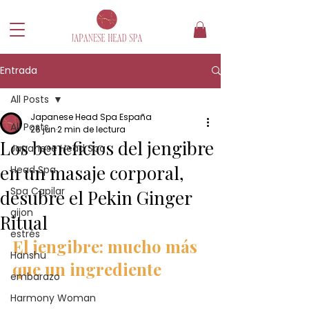
Entrada
All Posts
Japanese Head Spa España
All Posts
26 jun
2 min de lectura
Los beneficios del jengibre
Japanese Head Spa
en un masaje corporal,
Head Spa
Spa Capilar
desubre el Pekin Ginger
gijon
Ritual
estrés
El jengibre: mucho más 
Hanshu
que un ingrediente
embarazo
Harmony Woman