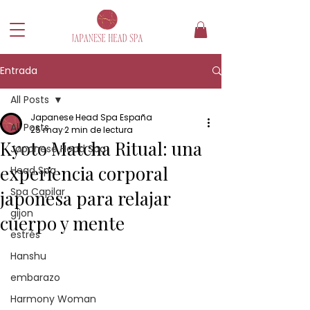
Entrada
All Posts
Japanese Head Spa España
All Posts
25 may
2 min de lectura
Kyoto Matcha Ritual: una
Japanese Head Spa
experiencia corporal
Head Spa
Spa Capilar
japonesa para relajar
gijon
cuerpo y mente
estrés
Hanshu
embarazo
Harmony Woman