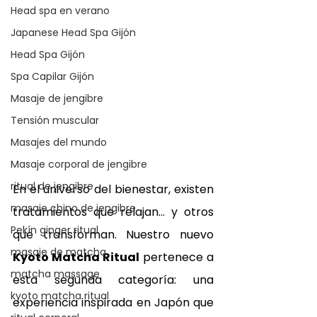
Head spa en verano
Japanese Head Spa Gijón
Head Spa Gijón
Spa Capilar Gijón
Masaje de jengibre
Tensión muscular
Masajes del mundo
Masaje corporal de jengibre
ritual de jengibre
En el universo del bienestar, existen 
masaje chino de jengibre
tratamientos que relajan… y otros 
Pekín ginger ritual
que transforman. Nuestro nuevo 
masaje de matcha
Kyoto Matcha Ritual
 pertenece a 
matcha massage
esta segunda categoría: una 
kyoto matcha ritual
experiencia inspirada en Japón que 