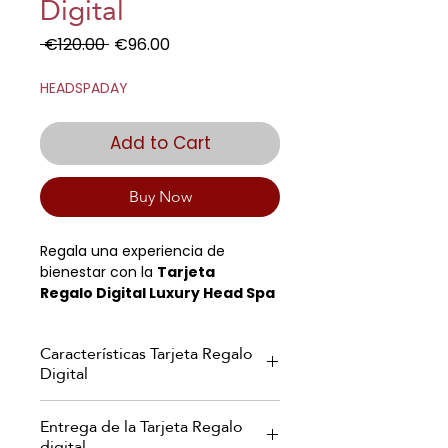
Digital
Regular
Sale
 €120.00 
€96.00
Price
Price
HEADSPADAY
Add to Cart
Buy Now
Regala una experiencia de
bienestar con la
Tarjeta
Regalo
Digital Luxury Head Spa
(90 minutos)
, el tratamiento
más completo de Japanese Head
Características Tarjeta Regalo
Spa. Este exclusivo spa capilar
Digital
japonés combina un
masaje
corporal relajante de cuerpo
Recibirás tu Tarjeta Regalo digital en
completo
,
limpieza facial
,
Entrega de la Tarjeta Regalo
un elegante formato PDF
diagnóstico del cuero
digital