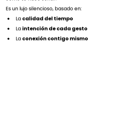
Es un lujo silencioso, basado en:
La 
calidad del tiempo
La 
intención de cada gesto
La 
conexión contigo mismo
Japanese Head Spa Gijón
 no solo 
introduce un nuevo masaje, sino una 
nueva forma de entender el 
bienestar.
El éxito del 
Kyoto Matcha 
Ritual
 no es casualidad. 
Representa exactamente lo que el 
mundo necesita hoy: menos ruido, 