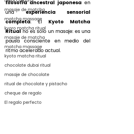
ritual corporal
filosofía ancestral japonesa
 en 
masaje de matcha
una 
experiencia sensorial 
matcha massage
completa
. El 
Kyoto Matcha 
kyoro matcha ritual
Ritual
 no es solo un masaje: es una 
masaje de matcha
pausa consciente en medio del 
matcha massage
ritmo acelerado actual.
kyoto matcha ritual
chocolate dubai ritual
masaje de chocolate
ritual de chocolate y pistacho
cheque de regalo
El regalo perfecto