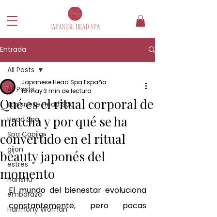
Entrada
All Posts
Japanese Head Spa España
All Posts
18 may
3 min de lectura
Qué es el ritual corporal de
Japanese Head Spa
matcha y por qué se ha
Head Spa
Spa Capilar
convertido en el ritual
gijon
beauty japonés del
estrés
momento
Hanshu
El mundo del bienestar evoluciona 
embarazo
constantemente, pero pocas 
Harmony Woman