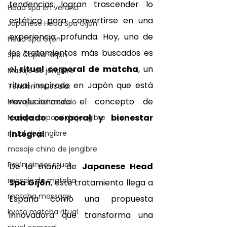
tendencias logran trascender lo 
Head spa en verano
estético para convertirse en una 
Japanese Head Spa Gijón
experiencia profunda. Hoy, uno de 
Head Spa Gijón
los tratamientos más buscados es 
Spa Capilar Gijón
el 
ritual corporal de matcha
, un 
Masaje de jengibre
ritual inspirado en Japón que está 
Tensión muscular
revolucionando el concepto de 
Masajes del mundo
cuidado corporal y bienestar 
Masaje corporal de jengibre
ritual de jengibre
integral
.
masaje chino de jengibre
Pekín ginger ritual
De la mano de 
Japanese Head 
masaje de matcha
Spa Gijón
, este tratamiento llega a 
matcha massage
España como una propuesta 
kyoto matcha ritual
innovadora que transforma una 