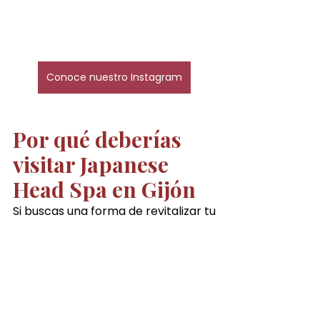
Conoce nuestro Instagram
Por qué deberías 
visitar Japanese 
Head Spa en Gijón
Si buscas una forma de revitalizar tu 
cabello y disfrutar de un 
momento 
de relajación profunda, 
Japanese Head Spa Gijón 
es la 
opción ideal. Este tratamiento 
combina lo mejor del cuidado 
capilar con beneficios que 