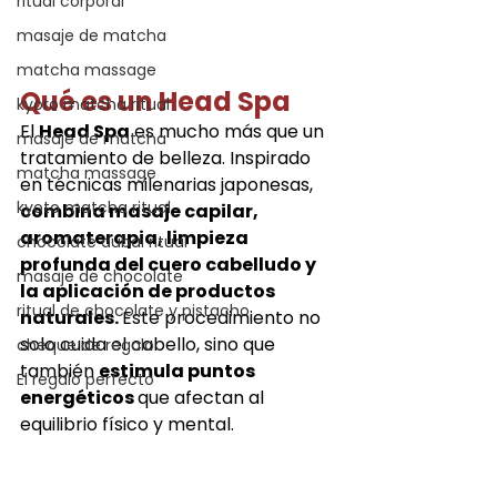
ritual corporal
masaje de matcha
matcha massage
Qué es un Head Spa
kyoro matcha ritual
El 
Head Spa
 es mucho más que un 
masaje de matcha
tratamiento de belleza. Inspirado 
matcha massage
en técnicas milenarias japonesas, 
kyoto matcha ritual
combina masaje capilar, 
aromaterapia, limpieza 
chocolate dubai ritual
profunda del cuero cabelludo y 
masaje de chocolate
la aplicación de productos 
ritual de chocolate y pistacho
naturales. 
Este procedimiento no 
solo cuida el cabello, sino que 
cheque de regalo
también 
estimula puntos 
El regalo perfecto
energéticos 
que afectan al 
equilibrio físico y mental.