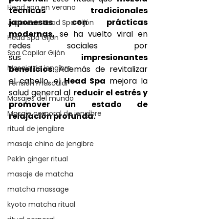
Head spa en verano
técnicas tradicionales 
japonesas con prácticas 
Japanese Head Spa Gijón
modernas,
 se ha vuelto viral en 
Head Spa Gijón
redes sociales por 
Spa Capilar Gijón
sus
 impresionantes 
Masaje de jengibre
beneficios.
 Además de revitalizar 
el cabello, el
 Head Spa
 mejora la 
Tensión muscular
salud general al 
reducir el estrés y 
Masajes del mundo
promover un estado de 
Masaje corporal de jengibre
relajación profunda.
ritual de jengibre
masaje chino de jengibre
Pekín ginger ritual
masaje de matcha
matcha massage
kyoto matcha ritual