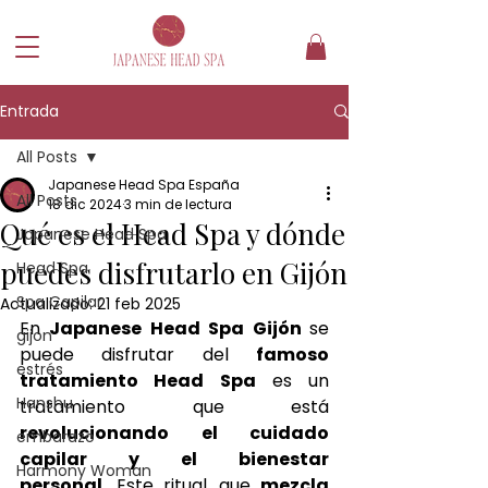
Entrada
All Posts
Japanese Head Spa España
All Posts
18 dic 2024
3 min de lectura
Qué es el Head Spa y dónde
Japanese Head Spa
puedes disfrutarlo en Gijón
Head Spa
Spa Capilar
Actualizado:
21 feb 2025
En 
Japanese Head Spa 
Gijón
se 
gijon
puede disfrutar del 
famoso 
estrés
tratamiento Head Spa
 es un 
Hanshu
tratamiento que está 
revolucionando el cuidado 
embarazo
capilar y el bienestar 
Harmony Woman
personal.
 Este ritual, que 
mezcla 