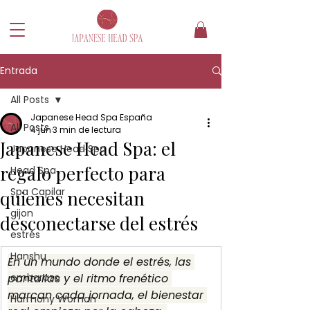
Entrada
All Posts
Japanese Head Spa España
All Posts
4 jun
3 min de lectura
Japanese Head Spa: el
Japanese Head Spa
regalo perfecto para
Head Spa
Spa Capilar
quienes necesitan
gijon
desconectarse del estrés
estrés
Hanshu
En un mundo donde el estrés, las 
pantallas y el ritmo frenético 
embarazo
marcan cada jornada, el bienestar 
Harmony Woman