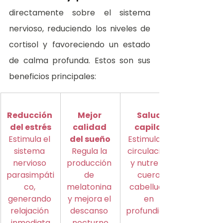
directamente sobre el sistema 
nervioso, reduciendo los niveles de 
cortisol y favoreciendo un estado 
de calma profunda. Estos son sus 
beneficios principales:
Reducción 
Mejor 
Salud 
del estrés
calidad 
capilar
Estimula el 
del sueño
Estimula la 
sistema 
Regula la 
circulación 
nervioso 
producción 
y nutre el 
parasimpáti
de 
cuero 
co, 
melatonina 
cabelludo 
generando 
y mejora el 
en 
relajación 
descanso 
profundidad
inmediata
nocturno