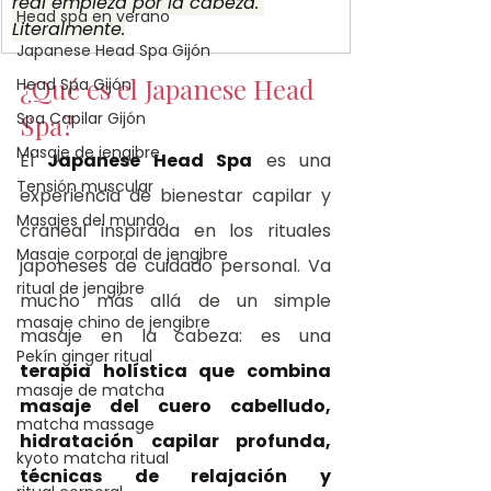
real empieza por la cabeza. 
Head spa en verano
Literalmente.
Japanese Head Spa Gijón
¿Qué es el Japanese Head 
Head Spa Gijón
Spa Capilar Gijón
Spa?
Masaje de jengibre
El 
Japanese Head Spa
 es una 
Tensión muscular
experiencia de bienestar capilar y 
Masajes del mundo
craneal inspirada en los rituales 
Masaje corporal de jengibre
japoneses de cuidado personal. Va 
ritual de jengibre
mucho más allá de un simple 
masaje chino de jengibre
masaje en la cabeza: es una 
Pekín ginger ritual
terapia holística que combina 
masaje de matcha
masaje del cuero cabelludo, 
matcha massage
hidratación capilar profunda, 
kyoto matcha ritual
técnicas de relajación y 