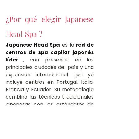
¿Por qué elegir Japanese 
Head Spa ?
Japanese Head Spa
 es la 
red de 
centros de spa capilar japonés 
líder 
, con presencia en las 
principales ciudades del país y una 
expansión internacional que ya 
incluye centros en Portugal, Italia, 
Francia y Ecuador. Su metodología 
combina las técnicas tradicionales 
japonesas con los estándares de 
calidad y protocolo más exigentes 
del sector.
Cada sesión en un centro 
Japanese Head Spa
 es realizada 